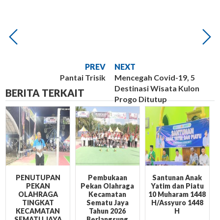
PREV
NEXT
Pantai Trisik
Mencegah Covid-19, 5
Destinasi Wisata Kulon
BERITA TERKAIT
Progo Ditutup
PENUTUPAN
Pembukaan
Santunan Anak
PEKAN
Pekan Olahraga
Yatim dan Piatu
OLAHRAGA
Kecamatan
10 Muharam 1448
TINGKAT
Sematu Jaya
H/Assyuro 1448
KECAMATAN
Tahun 2026
H
SEMATU JAYA
Berlangsung