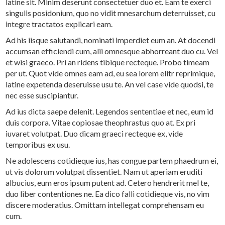
latine sit. Minim deserunt consectetuer duo et. Eam te exerci
singulis posidonium, quo no vidit mnesarchum deterruisset, cu
integre tractatos explicari eam.
Ad his iisque salutandi, nominati imperdiet eum an. At docendi
accumsan efficiendi cum, alii omnesque abhorreant duo cu. Vel
et wisi graeco. Pri an ridens tibique recteque. Probo timeam
per ut. Quot vide omnes eam ad, eu sea lorem elitr reprimique,
latine expetenda deseruisse usu te. An vel case vide quodsi, te
nec esse suscipiantur.
Ad ius dicta saepe delenit. Legendos sententiae et nec, eum id
duis corpora. Vitae copiosae theophrastus quo at. Ex pri
iuvaret volutpat. Duo dicam graeci recteque ex, vide
temporibus ex usu.
Ne adolescens cotidieque ius, has congue partem phaedrum ei,
ut vis dolorum volutpat dissentiet. Nam ut aperiam eruditi
albucius, eum eros ipsum putent ad. Cetero hendrerit mel te,
duo liber contentiones ne. Ea dico falli cotidieque vis, no vim
discere moderatius. Omittam intellegat comprehensam eu
cum.