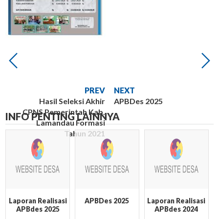
PREV
NEXT
Hasil Seleksi Akhir
APBDes 2025
CPNS Pemerintah Kab.
INFO PENTING LAINNYA
Lamandau Formasi
Tahun 2021
Laporan Realisasi
APBDes 2025
Laporan Realisasi
APBdes 2025
APBdes 2024