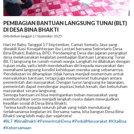
PEMBAGIAN BANTUAN LANGSUNG TUNAI (BLT)
DI DESA BINA BHAKTI
Diterbitkan tanggal 17 September 2025
Hari ini Rabu Tanggal 17 September, Camat Sematu Jaya yang
diwakili Kasi Kesejahteraan Ibu Lestari bersama Sekretaris Desa
Bina Bhakti, Babinsa, BPD, Pendamping Desa dan jajaran perangkat
desa melaksanakan kegiatan pembagian Bantuan Langsung Tunai
(BLT) langsung ke rumah-rumah warga. Langkah ini dilakukan dengan
tujuan mulia, yaitu lebih mendekatkan diri kepada masyarakat dan
memahami langsung kondisi kehidupan mereka yang sebenarnya.
Pendekatan ini diharapkan tidak hanya menjadi momentum untuk
menyalurkan bantuan, tetapi juga mempererat hubungan antara
pemerintah dan masyarakat. Dengan turun langsung ke lapangan,
pemerintah dapat mendengar aspirasi, keluh kesah, dan kebutuhan
masyarakat secara langsung.
Semoga bantuan ini bisa meringankan beban masyarakat yang
membutuhkan serta menjadi langkah nyata dalam mewujudkan
keadilan sosial di Desa Bina Bhakti.
Terima kasih kepada seluruh pihak yang telah mendukung
terlaksananya kegiatan ini. Bersama-sama, kita bangun Desa Bina
Bhakti yang lebih maju dan sejahtera!
#BLT
#BinaBhakti
#PemerintahDesa
#PeduliMasyarakat
#KitaBisa
#Kebersamaan