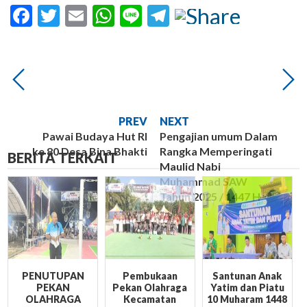
Facebook
Twitter
Email
WhatsApp
Line
Telegram
PREV
NEXT
Pawai Budaya Hut RI
Pengajian umum Dalam
ke 80 Desa Bina Bhakti
Rangka Memperingati
BERITA TERKAIT
Maulid Nabi
Muhammad SAW
Tahun 2025 / 1447 H
PENUTUPAN
Pembukaan
Santunan Anak
PEKAN
Pekan Olahraga
Yatim dan Piatu
OLAHRAGA
Kecamatan
10 Muharam 1448