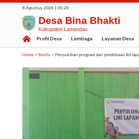
8 Agustus 2026
| 05:20
Desa Bina Bhakti
Kabupaten Lamandau
Profil Desa
Lembaga
Layanan Desa
Home
>
Berita
>
Penyuluhan program dan pembinaan lini la