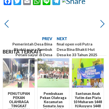
Facebook
Twitter
Email
WhatsApp
Line
Telegram
PREV
NEXT
Pemerintah Desa Bina
final open voli Putra
Bhakti acara Rembuk
Desa Bina Bhakti Hut
BERITA TERKAIT
Petani sayur di Desa
Desa ke 33 Tahun 2025
Bina bhakti
PENUTUPAN
Pembukaan
Santunan Anak
PEKAN
Pekan Olahraga
Yatim dan Piatu
OLAHRAGA
Kecamatan
10 Muharam 1448
TINGKAT
Sematu Jaya
H/Assyuro 1448