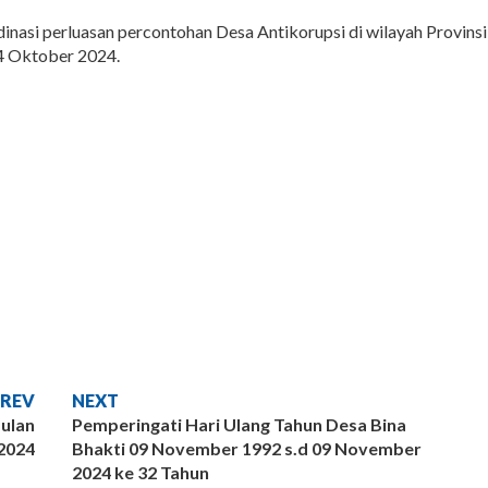
nasi perluasan percontohan Desa Antikorupsi di wilayah Provinsi
4 Oktober 2024.
PREV
NEXT
ulan
Pemperingati Hari Ulang Tahun Desa Bina
2024
Bhakti 09 November 1992 s.d 09 November
2024 ke 32 Tahun