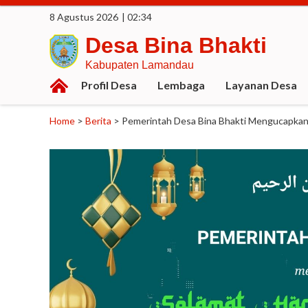
8 Agustus 2026
| 02:34
Desa Bina Bhakti
Kabupaten Lamandau
Profil Desa
Lembaga
Layanan Desa
Home
>
Berita
>
Pemerintah Desa Bina Bhakti Mengucapkan T