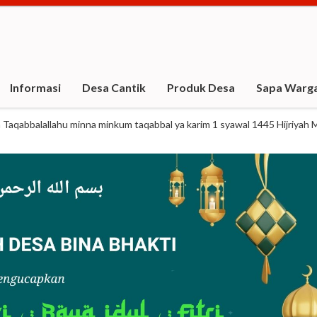
Informasi
Desa Cantik
Produk Desa
Sapa Warg
aqabbalallahu minna minkum taqabbal ya karim 1 syawal 1445 Hijriyah M