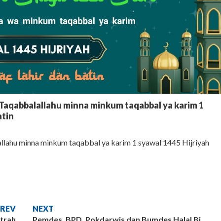
aqabbalallahu minna minkum taqabbal ya karim 1
atin
lahu minna minkum taqabbal ya karim 1 syawal 1445 Hijriyah
PREV
NEXT
itrah
Pemdes, BPD, Pokdarwis dan Bumdes Halal Bi